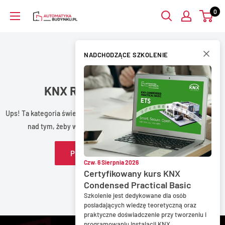
Przejdź
0
AutomatykaBudynku.pl
do
treści
NADCHODZĄCE SZKOLENIE
KNX RF (bezprzewodowe)
Ups! Ta kategoria świeci jeszcze pustkami, ale spokojnie – pracujemy
nad tym, żeby wkrótce zapełnić ją nowymi produktami.
Przejdź do strony głównej
Czw. 6 Sierpnia 2026
Certyfikowany kurs KNX
Condensed Practical Basic
Szkolenie jest dedykowane dla osób
posiadających wiedzę teoretyczną oraz
praktyczne doświadczenie przy tworzeniu i
programowaniu instalacji KNX.