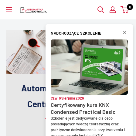
Przejdź
0
AutomatykaBudynku.pl
do
treści
NADCHODZĄCE SZKOLENIE
AutomatykaBudynku.pl -
Czw. 6 Sierpnia 2026
Centrum Szkoleniowe
Certyfikowany kurs KNX
Condensed Practical Basic
Szkolenie jest dedykowane dla osób
posiadających wiedzę teoretyczną oraz
praktyczne doświadczenie przy tworzeniu i
programowaniu instalacji KNX.