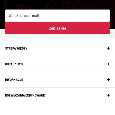
Wpisz adres e-mail
Zapisz się
STREFA WIEDZY
Baza wiedzy
DORADZTWO
Aktualności
Showroom
Projektowanie instalacji
FAQ
INFORMACJE
Prefabrykacja rozdzielnic
Wsparcie techniczne
Ogólne warunki sprzedaży
ROZWIĄZANIA DEDYKOWANE
Regulamin szkoleń KNX
Polityka prywatności
i_Apartment – oferta dla deweloperów
Reklamacje
Rozwiązania hotelowe