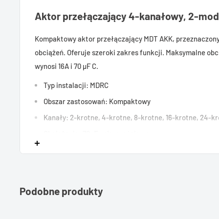
Aktor przełączający 4-kanałowy, 2-mo
Kompaktowy aktor przełączający MDT AKK, przeznaczony 
obciążeń. Oferuje szeroki zakres funkcji. Maksymalne ob
wynosi 16A i 70 µF C.
Typ instalacji: MDRC
Obszar zastosowań: Kompaktowy
Kanały: 2-krotne, 4-krotne, 8-krotne, 16-krotne, 24-k
Obciążenie: 70µF pojemnościowe
Ampery: 16 A
Szerokość urządzenia: 2-modułowy, 4-modułowy, 8-m
Cechy produktu:
Podobne produkty
Rozszerzony zakres funkcji