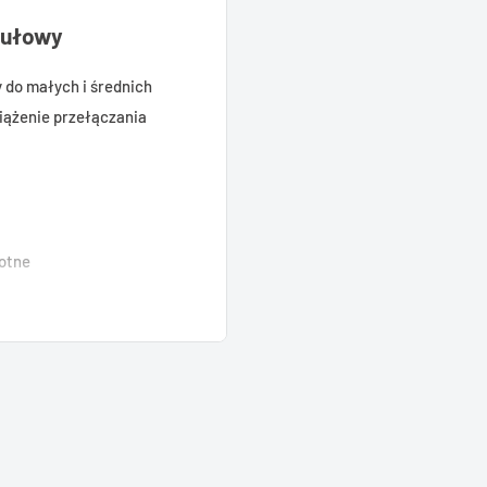
dułowy
do małych i średnich
ciążenie przełączania
rotne
odułowy, 12-modułowy