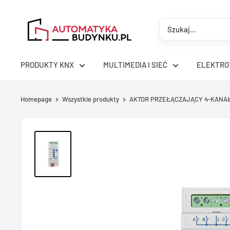
Przejdź
AutomatykaBudynku.pl
do
treści
PRODUKTY KNX
MULTIMEDIA I SIEĆ
ELEKTRO
Homepage
Wszystkie produkty
AKTOR PRZEŁĄCZAJĄCY 4-KANAŁO