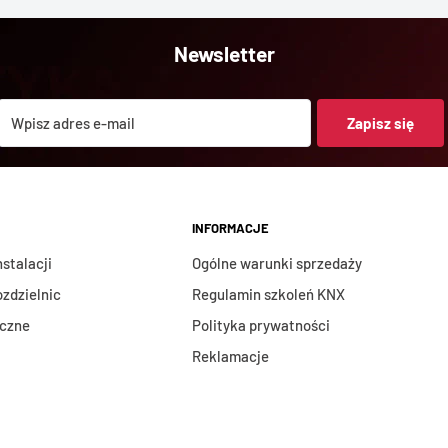
ażdy kanał
Newsletter
Wpisz adres e-mail
Zapisz się
INFORMACJE
stalacji
Ogólne warunki sprzedaży
zonego działania
ozdzielnic
Regulamin szkoleń KNX
asilania magistrali
iczne
Polityka prywatności
ilania.
Reklamacje