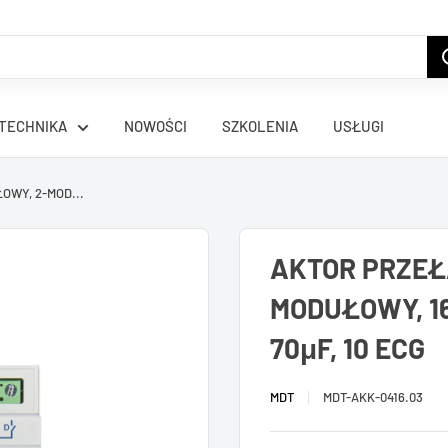
TECHNIKA
NOWOŚCI
SZKOLENIA
USŁUGI
WY, 2-MOD...
AKTOR PRZEŁ
MODUŁOWY, 1
70μF, 10 ECG
MDT
MDT-AKK-0416.03