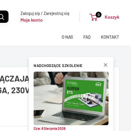
Zaloguj się / Zarejestruj się
0
Koszyk
Moje konto
O NAS
FAQ
KONTAKT
NADCHODZĄCE SZKOLENIE
ĄCZAJĄCY 4-KANAŁOWY, 2-
6A, 230VAC, KOMPAKTOWY,
Czw. 6 Sierpnia 2026