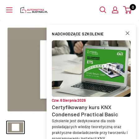
Przejdź
0
AutomatykaBudynku.pl
do
treści
NADCHODZĄCE SZKOLENIE
Czw. 6 Sierpnia 2026
Certyfikowany kurs KNX
Condensed Practical Basic
Szkolenie jest dedykowane dla osób
posiadających wiedzę teoretyczną oraz
praktyczne doświadczenie przy tworzeniu i
programowaniu instalacji KNX.