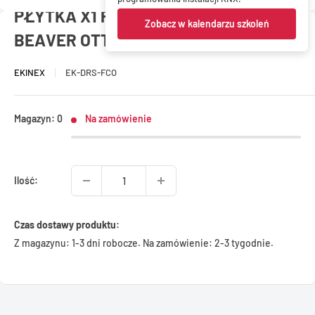
PŁYTKA X1 PROST. FENIX 60X60 DEEP
Zobacz w kalendarzu szkoleń
BEAVER OTTAWA
EKINEX
EK-DRS-FCO
Magazyn: 0
Na zamówienie
Ilość:
Czas dostawy produktu:
Z magazynu: 1-3 dni robocze. Na zamówienie: 2-3 tygodnie.