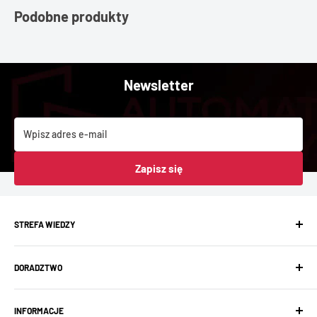
Podobne produkty
Newsletter
Wpisz adres e-mail
Zapisz się
STREFA WIEDZY
Baza wiedzy
DORADZTWO
Aktualności
Showroom
Projektowanie instalacji
FAQ
INFORMACJE
Prefabrykacja rozdzielnic