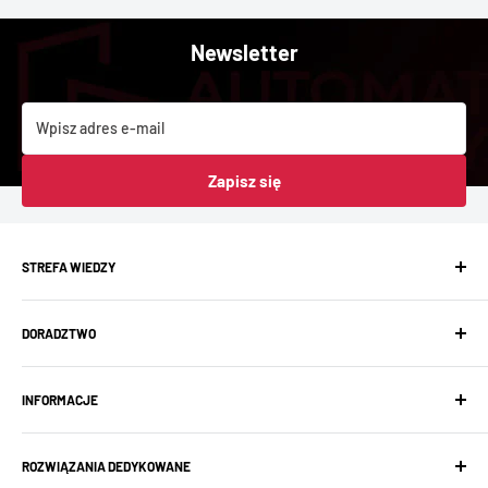
Newsletter
Wpisz adres e-mail
Zapisz się
STREFA WIEDZY
Baza wiedzy
DORADZTWO
Aktualności
Showroom
Projektowanie instalacji
FAQ
INFORMACJE
Prefabrykacja rozdzielnic
Wsparcie techniczne
Ogólne warunki sprzedaży
ROZWIĄZANIA DEDYKOWANE
Regulamin szkoleń KNX