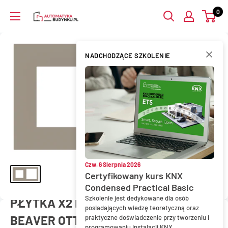
Przejdź
0
AutomatykaBudynku.pl
do
treści
NADCHODZĄCE SZKOLENIE
Czw. 6 Sierpnia 2026
Certyfikowany kurs KNX
Condensed Practical Basic
Szkolenie jest dedykowane dla osób
PŁYTKA X2 FENIX 45X45+60X60
posiadających wiedzę teoretyczną oraz
BEAVER OTTAWA
praktyczne doświadczenie przy tworzeniu i
programowaniu instalacji KNX.