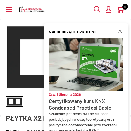
Przejdź
0
AutomatykaBudynku.pl
do
treści
NADCHODZĄCE SZKOLENIE
Czw. 6 Sierpnia 2026
Certyfikowany kurs KNX
Condensed Practical Basic
Szkolenie jest dedykowane dla osób
PŁYTKA X2 FENIX 45X45 INGO BLACK
posiadających wiedzę teoretyczną oraz
praktyczne doświadczenie przy tworzeniu i
programowaniu instalacji KNX.