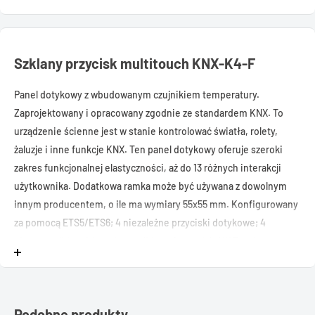
Szklany przycisk multitouch KNX-K4-F
Panel dotykowy z wbudowanym czujnikiem temperatury.
Zaprojektowany i opracowany zgodnie ze standardem KNX. To
urządzenie ścienne jest w stanie kontrolować światła, rolety,
żaluzje i inne funkcje KNX. Ten panel dotykowy oferuje szeroki
zakres funkcjonalnej elastyczności, aż do 13 różnych interakcji
użytkownika. Dodatkowa ramka może być używana z dowolnym
innym producentem, o ile ma wymiary 55x55 mm. Konfigurowany
za pomocą ETS5/ETS6; 4 niezależne przyciski dotykowe; 4
pionowe slidery i 4 poziome slidery; 1 przycisk All4Touch
(multitouch); 4 niezależne diody LED statusowe Wbudowany
czujnik temperatury; Buzzer do sygnalizacji dźwiękowej akcji
użytkownika; Tryb nocny
Podobne produkty