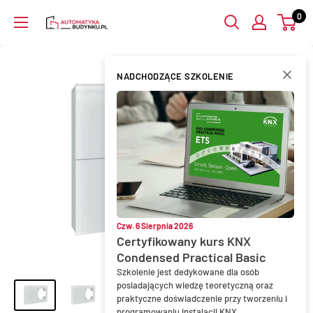
Przejdź
0
AutomatykaBudynku.pl
do
treści
NADCHODZĄCE SZKOLENIE
Czw. 6 Sierpnia 2026
Certyfikowany kurs KNX
Condensed Practical Basic
Szkolenie jest dedykowane dla osób
posiadających wiedzę teoretyczną oraz
praktyczne doświadczenie przy tworzeniu i
programowaniu instalacji KNX.