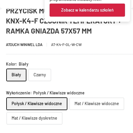
PRZYCISK MULTITOUCH SZKLANY
Zobacz w kalendarzu szkoleń
KNX-K4-F CZUJNIK TEMPERATURY +
RAMKA GNIAZDA 57X57 MM
ATOUCH WINWEL LDA
AT-K4-F-GL-W-CW
Kolor:
Biały
Biały
Czarny
Wykończenie:
Połysk / Klawisze widoczne
Połysk / Klawisze widoczne
Mat / Klawisze widoczne
Mat / Klawisze dyskretne