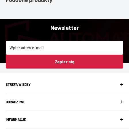
Newsletter
Wpisz adres e-mail
Zapisz się
STREFA WIEDZY
Baza wiedzy
DORADZTWO
Aktualności
Showroom
Projektowanie instalacji
FAQ
INFORMACJE
Prefabrykacja rozdzielnic