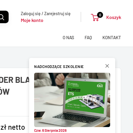
Zaloguj się / Zarejestruj się
0
Koszyk
Moje konto
O NAS
FAQ
KONTAKT
NADCHODZĄCE SZKOLENIE
ER BLACK Z LICENCJĄ DLA 5
ÓW
zł netto
Czw. 6 Sierpnia 2026