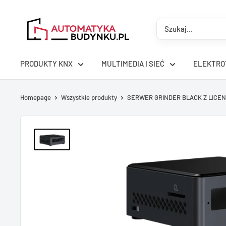
Przejdź
AutomatykaBudynku.pl
do
treści
PRODUKTY KNX
MULTIMEDIA I SIEĆ
ELEKTRO
Homepage
Wszystkie produkty
SERWER GRINDER BLACK Z LICENC